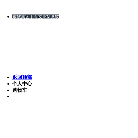
友情链接
东软集团
甲骨文
IBM
微软
版权所有 © 2008-2012 某软件公司 湘ICP备8888888
Powered by MetInfo 5.3.2 ©2008-2013 www.metinfo.cn
返回顶部
个人中心
购物车