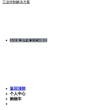
工业控制解决方案
友情链接
东软集团
甲骨文
IBM
微软
版权所有 © 2008-2012 某软件公司 湘ICP备8888888
Powered by MetInfo 5.3.2 ©2008-2013 www.metinfo.cn
返回顶部
个人中心
购物车